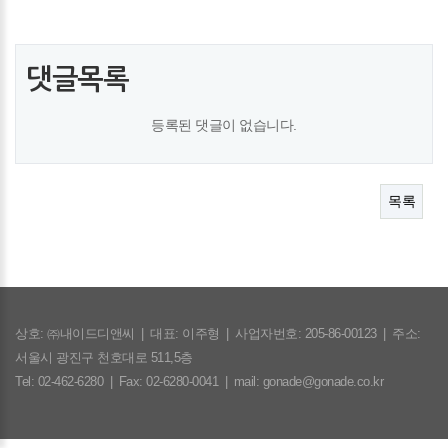
댓글목록
등록된 댓글이 없습니다.
목록
상호: ㈜내이드디앤씨
|
대표: 이주형
|
사업자번호: 205-86-00123
|
주소:
서울시 광진구 천호대로 511,5층
Tel: 02-462-6280
|
Fax: 02-6280-0041
|
mail: gonade@gonade.co.kr